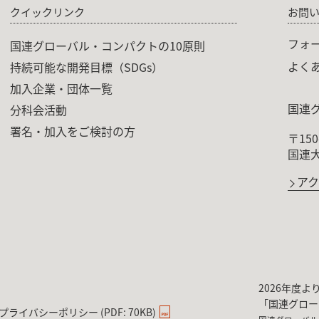
クイックリンク
お問
フォ
国連グローバル・コンパクトの10原則
よく
持続可能な開発目標（SDGs）
加入企業・団体一覧
国連
分科会活動
署名・加入をご検討の方
〒15
国連
ア
2026年度
「国連グロー
プライバシーポリシー (PDF: 70KB)