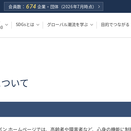
674
会員数：
企業・団体
（2026年7月時点）
・
SDGsとは
グローバル潮流を学ぶ
目的でつながる
0
について
パン ホームページでは、高齢者や障害者など、心身の機能に制