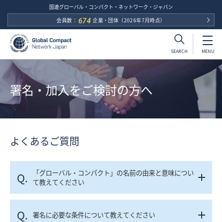
国連グローバル・コンパクト・ネットワーク・ジャパン
会員数：
674
企業・団体
（2026年7月時点）
MENU
SEARCH
署名・加入をご検討の方へ
よくあるご質問
「グローバル・コンパクト」の名前の由来と意味につい
Q.
て教えてください
Q.
署名に必要な条件について教えてください