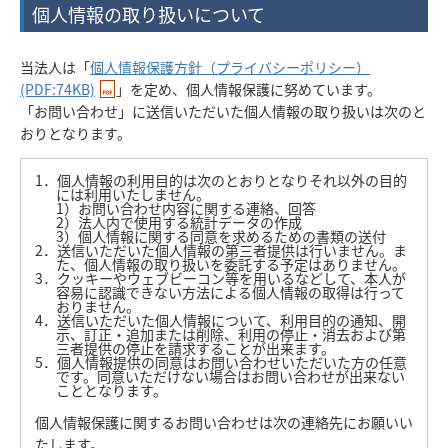
個人情報の取り扱いについて
当法人は「
個人情報保護方針（プライバシーポリシー）
(PDF:74KB)
」を定め、個人情報保護に努めています。
「お問い合わせ」に送信いただいた個人情報の取り扱いは次のと
おりとなります。
1．個人情報の利用目的は次のとおりとなりそれ以外の目的
には利用いたしません。
1）お問い合わせ内容に関する連絡、回答
2）法人内で使用する統計データの作成
3）個人情報に関する同意を求めるための書類の送付
2．送信いただいた個人情報の第三者提供は行いません。ま
た、個人情報の取り扱いを委託する予定はありません。
3．クッキーやウェブビーコン等を用いるなどして、本人が
容易に認識できない方法による個人情報の取得は行って
おりません。
4．送信いただいた個人情報について、利用目的の通知、開
示、訂正・追加または削除、利用の停止・消去および第
三者提供の停止を請求することが出来ます。
5．個人情報提供の同意はお問い合わせいただいた方の任意
です。同意いただけない場合はお問い合わせが出来ない
こととなります。
個人情報保護に関するお問い合わせは次の連絡先にお願いい
たします。