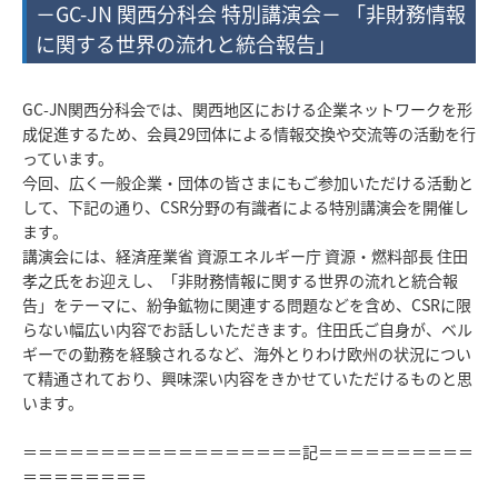
－GC-JN 関西分科会 特別講演会－ 「非財務情報
に関する世界の流れと統合報告」
GC-JN関西分科会では、関西地区における企業ネットワークを形
成促進するため、会員29団体による情報交換や交流等の活動を行
っています。
今回、広く一般企業・団体の皆さまにもご参加いただける活動と
して、下記の通り、CSR分野の有識者による特別講演会を開催し
ます。
講演会には、経済産業省 資源エネルギー庁 資源・燃料部長 住田
孝之氏をお迎えし、「非財務情報に関する世界の流れと統合報
告」をテーマに、紛争鉱物に関連する問題などを含め、CSRに限
らない幅広い内容でお話しいただきます。住田氏ご自身が、ベル
ギーでの勤務を経験されるなど、海外とりわけ欧州の状況につい
て精通されており、興味深い内容をきかせていただけるものと思
います。
＝＝＝＝＝＝＝＝＝＝＝＝＝＝＝＝＝＝記＝＝＝＝＝＝＝＝＝＝
＝＝＝＝＝＝＝＝