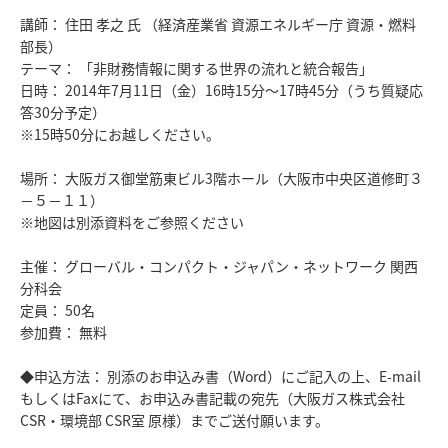
講師： 住田 孝之 氏 （経済産業省 資源エネルギー庁 資源・燃料
部長）
テーマ： 「非財務情報に関する世界の流れと統合報告」
日時： 2014年7月11日（金）16時15分～17時45分（うち質疑応
答30分予定）
※15時50分にお越しください。
場所： 大阪ガス御堂筋東ビル3階ホール（大阪市中央区道修町３
－５－１１）
※地図は別添資料をご参照ください
主催： グローバル・コンパクト・ジャパン・ネットワーク 関西
分科会
定員： 50名
参加費： 無料
◆申込方法： 別添のお申込み書（Word）にご記入の上、E-mail
もしくはFaxにて、お申込み書記載の宛先（大阪ガス株式会社
CSR・環境部 CSR室 原様）までご送付願います。