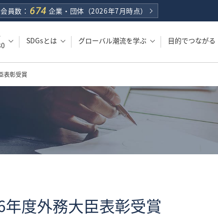
674
会員数：
企業・団体
（2026年7月時点）
・
SDGsとは
グローバル潮流を学ぶ
目的でつながる
0
臣表彰受賞
6年度外務大臣表彰受賞