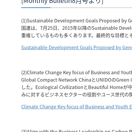
(1)Sustainable Development Goals Proposed by Ge
国連は、7月25日、2015年以降のSustainable 
重複しているものも多くあります。最終的な目標とそ
Sustainable Development Goals Proposed by Gene
(2)Climate Change Key focus of Business and You
Global Compact Network ChinaとUNIDOのGr
した。Ecological CivilizationとBe
みに対するビジネスセクターの役割やユース世代の
Climate Change Key focus of Business and Youth 
(3)Align with the Business Leadership on Carbon 