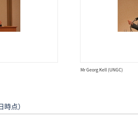
Mr Georg Kell (UNGC)
9日時点）