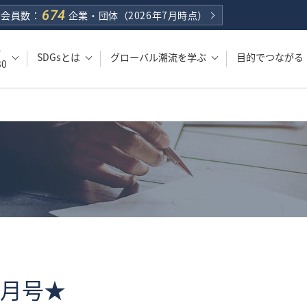
674
会員数：
企業・団体
（2026年7月時点）
・
SDGsとは
グローバル潮流を学ぶ
目的でつながる
0
8月号★