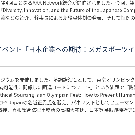
、第4回目となるAKK Network総会が開催されました。今
y, Innovation, and the Future of the Jap
交流などの紹介、幹事長による新役員体制の発表、そして恒例
共催イベント「日本企業への期待：メガスポー
でシンポジウムを開催しました。基調講演１として、東京オリンピ
持続可能性に配慮した調達コードについて～」という演題でご講
ing is an Olympian Feat: How to Prevent Human R
Y Japanの名越正貴氏を迎え、パネリストとしてヒューマ
教授、真和総合法律事務所の高橋大祐氏、日本貿易振興機構ア