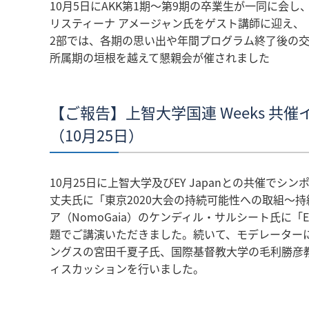
10月5日にAKK第1期～第9期の卒業生が一同に会し
リスティーナ アメージャン氏をゲスト講師に迎え、『Diversit
2部では、各期の思い出や年間プログラム終了後の
所属期の垣根を越えて懇親会が催されました
【ご報告】上智大学国連 Weeks 
（10月25日）
10月25日に上智大学及びEY Japanとの共催
丈夫氏に「東京2020大会の持続可能性への取組～
ア（NomoGaia）のケンディル・サルシート氏に「Ethical Sourc
題でご講演いただきました。続いて、モデレーターにE
ングスの宮田千夏子氏、国際基督教大学の毛利勝彦
ィスカッションを行いました。