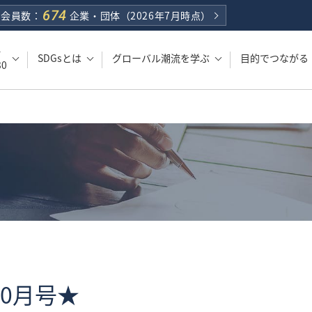
674
会員数：
企業・団体
（2026年7月時点）
・
SDGsとは
グローバル潮流を学ぶ
目的でつながる
0
10月号★