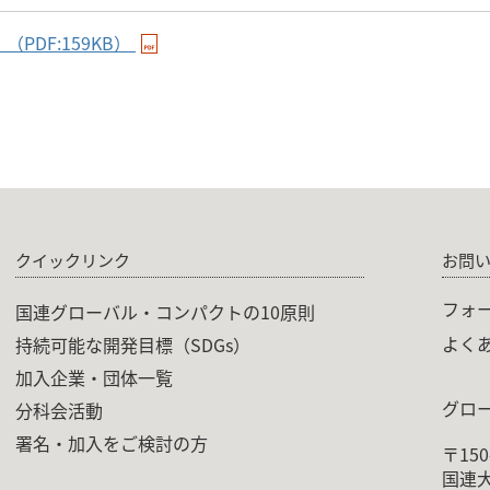
DF:159KB）
クイックリンク
お問
フォ
国連グローバル・コンパクトの10原則
よく
持続可能な開発目標（SDGs）
加入企業・団体一覧
グロ
分科会活動
署名・加入をご検討の方
〒15
国連