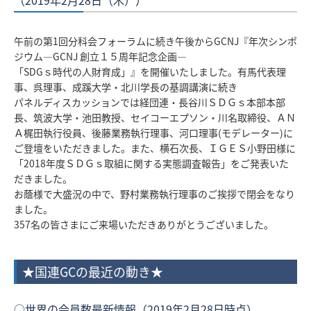
（2019年2月28日（木））
午前の第1回分科会フォーラムに続き午後からGCNJ『年次シンポ
ジウム―GCNJ 創立１５周年記念企画―
「SDGｓ時代の人財育成」』を開催いたしました。有馬代表理
事、呉理事、成蹊大学・北川学長の基調講演に続き
パネルディスカッションでは経団連・長谷川ＳＤＧｓ本部本部
長、筑波大学・池田教授、セイコーエプソン・川名取締役、ＡＮ
Ａ梶田執行役員、後藤業務執行理事、河口理事(モデレーター)に
ご登壇をいただきました。また、横石次長、ＩＧＥＳ小野田様に
「2018年度ＳＤＧｓ取組に関する実態調査報告」をご発表いた
だきました。
お蔭様で大盛況の中で、野村業務執行理事のご挨拶で閉会をなり
ました。
357名の皆さまにご来場いただきありがとうございました。
★国連GCの最近の動き★
○世界の会員数最新情報（2019年2月28日時点）