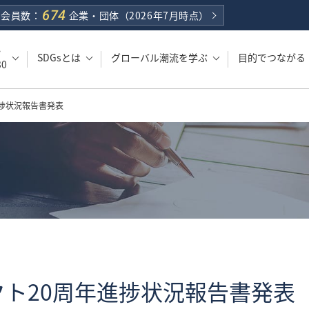
674
会員数：
企業・団体
（2026年7月時点）
・
SDGsとは
グローバル潮流を学ぶ
目的でつながる
0
捗状況報告書発表
ト20周年進捗状況報告書発表