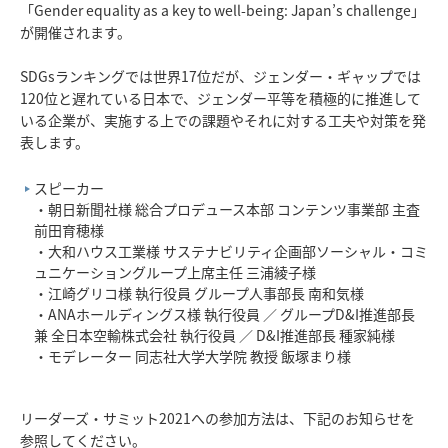
「Gender equality as a key to well-being: Japan’s challenge」
が開催されます。
SDGsランキングでは世界17位だが、ジェンダー・ギャップでは
120位と遅れている日本で、ジェンダー平等を積極的に推進して
いる企業が、実施する上での課題やそれに対する工夫や対策を発
表します。
スピーカー
・朝日新聞社様 総合プロデュース本部 コンテンツ事業部 主査
前田育穂様
・大和ハウス工業様 サステナビリティ企画部ソーシャル・コミ
ュニケーショングループ上席主任 三浦綾子様
・江崎グリコ様 執行役員 グループ人事部長 南和気様
・ANAホールディングス様 執行役員 ／ グループD&I推進部長
兼 全日本空輸株式会社 執行役員 ／ D&I推進部長 種家純様
・モデレーター 同志社大学大学院 教授 飯塚まり様
リーダーズ・サミット2021への参加方法は、下記のお知らせを
参照してください。