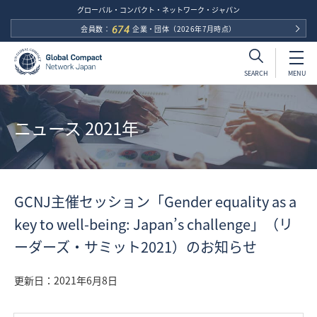
グローバル・コンパクト・ネットワーク・ジャパン
会員数：
674
企業・団体
（2026年7月時点）
MENU
SEARCH
ニュース 2021年
GCNJ主催セッション「Gender equality as a
key to well-being: Japan’s challenge」（リ
ーダーズ・サミット2021）のお知らせ
更新日：
2021年6月8日