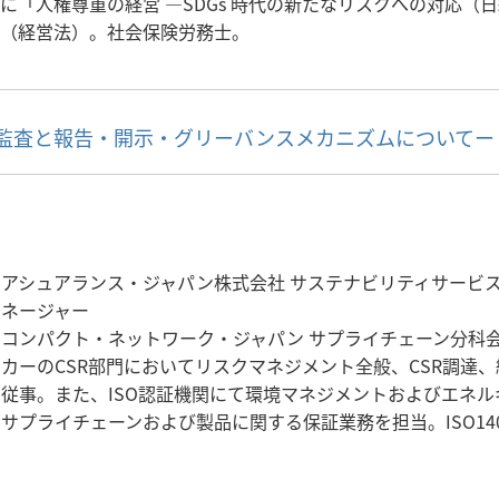
に「人権尊重の経営 ―SDGs 時代の新たなリスクへの対応（日
（経営法）。社会保険労務士。
容説明ー監査と報告・開示・グリーバンスメカニズムについてー
・アシュアランス・ジャパン株式会社 サステナビリティサービ
マネージャー
コンパクト・ネットワーク・ジャパン サプライチェーン分科会 
カーのCSR部門においてリスクマネジメント全般、CSR調達
従事。また、ISO認証機関にて環境マネジメントおよびエネ
てサプライチェーンおよび製品に関する保証業務を担当。ISO1