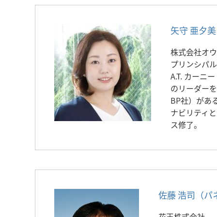
矢守 亜夕美
株式会社オウ
プリンシパル
A.T. カ
のリーダーを
BP社）があ
ナビリティと
ス修了。
佐藤 浩司（パ
花王株式会社