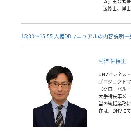
る。主な著書
法修士、博士
15:30～15:55 人権DDマニュアルの内
村澤 佐保里
DNVビジネス
プロジェクト
（グローバル・
大手特装車メー
営の統括業務に
在は、DNVに