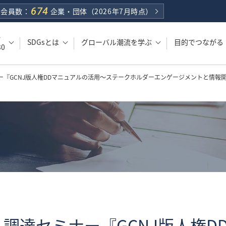
674
会員数：
企業・団体
（2026年7月時点）
・
SDGsとは
グローバル潮流を学ぶ
目的でつながる
0
ー『GCNJ版人権DDマニュアルの活用～ステークホルダーエンゲージメントと情報
調達セミナー『GCNJ版人権D