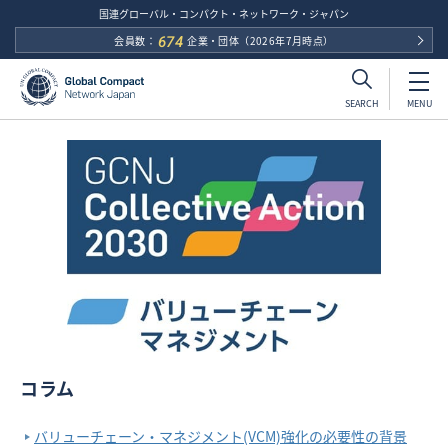
国連グローバル・コンパクト・ネットワーク・ジャパン
会員数：
674
企業・団体
（2026年7月時点）
MENU
SEARCH
コラム
バリューチェーン・マネジメント(VCM)強化の必要性の背景